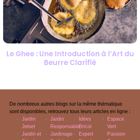
Le Ghee : Une Introduction à l’Art du
Beurre Clarifié
De nombreux autres blogs sur la même thématique
sont disponibles, retrouvez tous leurs articles en ligne :
Jardin
Jardin
Idées
Espace
Jetset
Responsable
Bricol
Vert
Jardin et
Jardinage
Expert
Passion